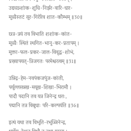
उद्यच्छशांक-शुचि-निर्झर-वारि-धार-
मुच्चैस्तटं सुर-गिरेरिव शात-कौम्भम् ॥30॥
छत्र-त्रयं तव विभाति शशांक-कांत-
मुच्चैः स्थितं स्थगित-भानु-कर-प्रतापम् ।
मुक्ता-फल-प्रकर-जाल-विवृद्ध-शोभं,
प्रख्यापयत्-त्रिजगतः परमेश्वरत्वम् ॥31॥
उन्निद्र-हेम-नवपंकजपुंज-कांती,
पर्युल्लसन्नख-मयूख-शिखा-भिरामौ ।
पादौ पदानि तव यत्र जिनेन्द्र धत्तः,
पद्मानि तत्र विबुधाः परि-कल्पयंति ॥36॥
इत्थं यथा तव विभूति-रभूज्जिनेन्द्र,