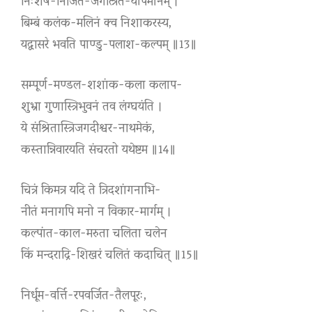
निःशेष-निर्जित-जगत्त्रित-योपमानम् ।
बिम्बं कलंक-मलिनं क्व निशाकरस्य,
यद्वासरे भवति पाण्डु-पलाश-कल्पम् ॥13॥
सम्पूर्ण-मण्डल-शशांक-कला कलाप-
शुभ्रा गुणास्त्रिभुवनं तव लंग्घयंति ।
ये संश्रितास्त्रिजगदीश्वर-नाथमेकं,
कस्तान्निवारयति संचरतो यथेष्टम ॥14॥
चित्रं किमत्र यदि ते त्रिदशांगनाभि-
नीतं मनागपि मनो न विकार-मार्गम् ।
कल्पांत-काल-मरुता चलिता चलेन
किं मन्दराद्रि-शिखरं चलितं कदाचित् ॥15॥
निर्धूम-वर्त्ति-रपवर्जित-तैलपूरः,