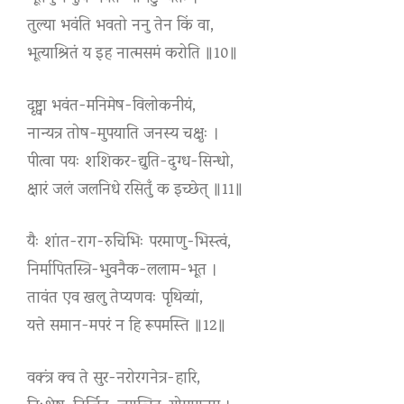
तुल्या भवंति भवतो ननु तेन किं वा,
भूत्याश्रितं य इह नात्मसमं करोति ॥10॥
दृष्ट्वा भवंत-मनिमेष-विलोकनीयं,
नान्यत्र तोष-मुपयाति जनस्य चक्षुः ।
पीत्वा पयः शशिकर-द्युति-दुग्ध-सिन्धो,
क्षारं जलं जलनिधे रसितुँ क इच्छेत् ॥11॥
यैः शांत-राग-रुचिभिः परमाणु-भिस्त्वं,
निर्मापितस्त्रि-भुवनैक-ललाम-भूत ।
तावंत एव खलु तेप्यणवः पृथिव्यां,
यत्ते समान-मपरं न हि रूपमस्ति ॥12॥
वक्त्रं क्व ते सुर-नरोरगनेत्र-हारि,