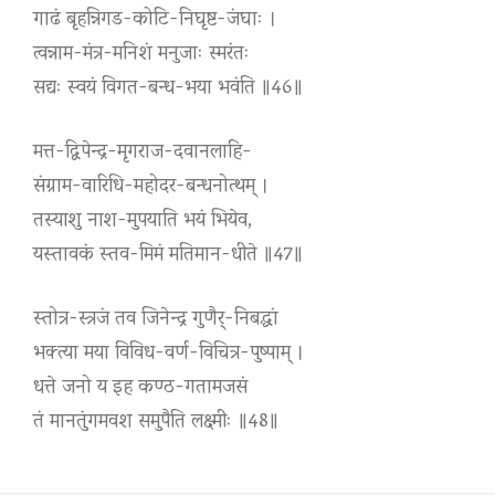
गाढं बृहन्निगड-कोटि-निघृष्ट-जंघाः ।
त्वन्नाम-मंत्र-मनिशं मनुजाः स्मरंतः
सद्यः स्वयं विगत-बन्ध-भया भवंति ॥46॥
मत्त-द्विपेन्द्र-मृगराज-दवानलाहि-
संग्राम-वारिधि-महोदर-बन्धनोत्थम् ।
तस्याशु नाश-मुपयाति भयं भियेव,
यस्तावकं स्तव-मिमं मतिमान-धीते ॥47॥
स्तोत्र-स्त्रजं तव जिनेन्द्र गुणैर्-निबद्धां
भक्त्या मया विविध-वर्ण-विचित्र-पुष्पाम् ।
धत्ते जनो य इह कण्ठ-गतामजसं
तं मानतुंगमवश समुपैति लक्ष्मीः ॥48॥