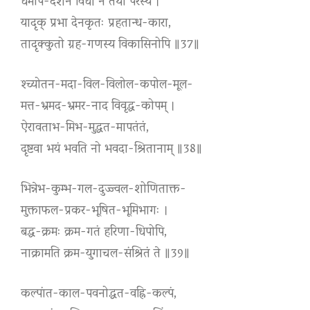
धर्मोप-देशन विधौ न तथा परस्य ।
यादृक् प्रभा देनकृतः प्रहतान्ध-कारा,
तादृक्कुतो ग्रह-गणस्य विकासिनोपि ॥37॥
श्च्योतन-मदा-विल-विलोल-कपोल-मूल-
मत्त-भ्रमद-भ्रमर-नाद विवृद्ध-कोपम् ।
ऐरावताभ-मिभ-मुद्धत-मापतंतं,
दृष्टवा भयं भवति नो भवदा-श्रितानाम् ॥38॥
भिन्नेभ-कुम्भ-गल-दुज्ज्वल-शोणिताक्त-
मुक्ताफल-प्रकर-भूषित-भूमिभागः ।
बद्ध-क्रमः क्रम-गतं हरिणा-धिपोपि,
नाक्रामति क्रम-युगाचल-संश्रितं ते ॥39॥
कल्पांत-काल-पवनोद्धत-वह्नि-कल्पं,