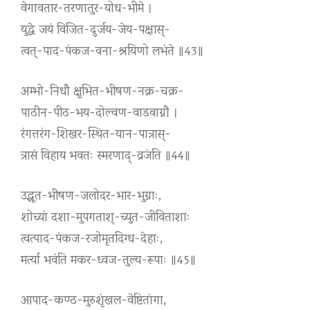
वेगावतार-तरणातुर-योध-भीमे ।
युद्धे जयं विजित-दुर्जय-जेय-पक्षास्-
त्वत्-पाद-पंकज-वना-श्रयिणो लभंते ॥43॥
अम्भो-निधौ क्षुभित-भीषण-नक्र-चक्र-
पाठीन-पीठ-भय-दोल्वण-वाडवाग्नौ ।
रंगत्तरंग-शिखर-स्थित-यान-पात्रास्-
त्रासं विहाय भवतः स्मरणाद्-व्रजंति ॥44॥
उद्भूत-भीषण-जलोदर-भार-भुग्नाः,
शोच्यां दशा-मुपगताश्-च्युत-जीविताशाः
त्वत्पाद-पंकज-रजोमृतदिग्ध-देहाः,
मर्त्या भवंति मकर-ध्वज-तुल्य-रूपाः ॥45॥
आपाद-कण्ठ-मुरुशृंखल-वेष्टितांगा,