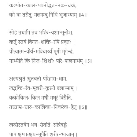
कल्पांत-काल-पवनोद्धत-नक्र-चक्रं,
को वा तरीतु-मलमम्बु निधिं भुजाभ्याम् ॥4॥
सोहं तथापि तव भक्ति-वशान्मुनीश,
कर्तुं स्तवं विगत-शक्ति-रपि प्रवृतः ।
प्रीत्यात्म-वीर्य-मविचार्य्य मृगी मृगेन्द्रं,
नाभ्येति किं निज-शिशोः परि-पालनार्थम् ॥5॥
अल्पश्रुतं श्रुतवतां परिहास-धाम,
त्वद्भक्ति-रेव-मुखरी-कुरुते बलान्माम् ।
यत्कोकिलः किल मधौ मधुरं विरौति,
तच्चाम्र-चारु-कालिका-निकरैक-हेतु ॥6॥
त्वत्संस्तवेन भव-संतति-सन्निबद्धं
पापं क्षणात्क्षय-मुपैति शरीर-भाजाम् ।