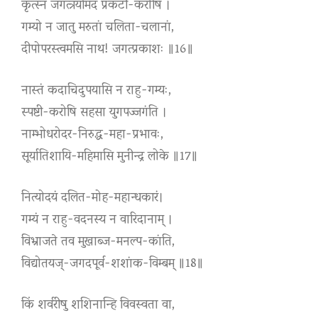
कृत्स्नं जगत्त्रयमिदं प्रकटी-करोषि ।
गम्यो न जातु मरुतां चलिता-चलानां,
दीपोपरस्त्वमसि नाथ! जगत्प्रकाशः ॥16॥
नास्तं कदाचिदुपयासि न राहु-गम्यः,
स्पष्टी-करोषि सहसा युगपज्जगंति ।
नाम्भोधरोदर-निरुद्ध-महा-प्रभावः,
सूर्यातिशायि-महिमासि मुनीन्द्र लोके ॥17॥
नित्योदयं दलित-मोह-महान्धकारं।
गम्यं न राहु-वदनस्य न वारिदानाम् ।
विभ्राजते तव मुखाब्ज-मनल्प-कांति,
विद्योतयज्-जगदपूर्व-शशांक-विम्बम् ॥18॥
किं शर्वरीषु शशिनान्हि विवस्वता वा,