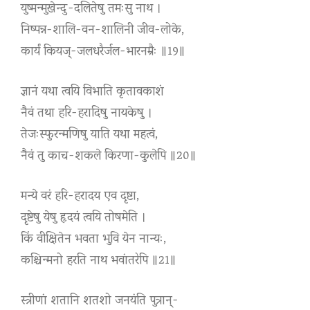
युष्मन्मुखेन्दु-दलितेषु तमःसु नाथ ।
निष्पन्न-शालि-वन-शालिनी जीव-लोके,
कार्यं कियज्-जलधरैर्जल-भारनम्रैः ॥19॥
ज्ञानं यथा त्वयि विभाति कृतावकाशं
नैवं तथा हरि-हरादिषु नायकेषु ।
तेजःस्फुरन्मणिषु याति यथा महत्वं,
नैवं तु काच-शकले किरणा-कुलेपि ॥20॥
मन्ये वरं हरि-हरादय एव दृष्टा,
दृष्टेषु येषु हृदयं त्वयि तोषमेति ।
किं वीक्षितेन भवता भुवि येन नान्यः,
कश्चिन्मनो हरति नाथ भवांतरेपि ॥21॥
स्त्रीणां शतानि शतशो जनयंति पुत्रान्-