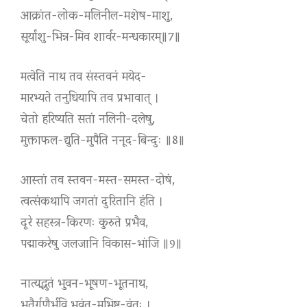
आक्रांत-लोक-मलिनील-मशेष-माशु,
सूर्यांशु-भिन्न-मिव शार्वर-मन्धकारम्॥7॥
मत्वेति नाथ तव संस्तवनं मयेद-
मारभ्यते तनुधियापि तव प्रभावात् ।
चेतो हरिष्यति सतां नलिनी-दलेषु,
मुक्ताफल-द्युति-मुपैति ननूद-बिन्दुः ॥8॥
आस्तां तव स्तवन-मस्त-समस्त-दोषं,
त्वत्संकथापि जगतां दुरितानि हंति ।
दूरे सहस्त्र-किरणः कुरुते प्रभैव,
पद्माकरेषु जलजानि विकास-भांजि ॥9॥
नात्यद्भुतं भुवन-भूषण-भूतनाथ,
भूतैर्गुणैर्भुवि भवंत-मभिष्टु-वंतः ।