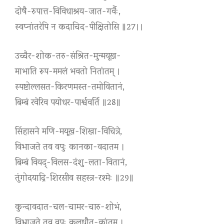
दोषै-रुपात्त-विविधाश्रय-जात-गर्वैः,
स्वप्नांतरेपि न कदाचिद-पीक्षितोसि ॥27।।
उच्चैर-शोक-तरु-संश्रित-मुन्मयूख-
माभाति रूप-ममलं भवतो नितांतम् ।
स्पष्टोल्लसत-किरणमस्त-तमोवितानं,
बिम्बं रवेरिव पयोधर-पार्श्ववर्ति ॥28॥
सिंहासने मणि-मयूख-शिखा-विचित्रे,
विभाजते तव वपुः कानका-वदातम ।
बिम्बं वियद्-विलस-दंशु-लता-वितानं,
तुंगोदयाद्रि-शिरसीव सहस्त्र-रश्मेः ॥29॥
कुन्दावदात-चल-चामर-चारु-शोभं,
विभ्राजते तव वपुः कलधौत-कांतम् ।