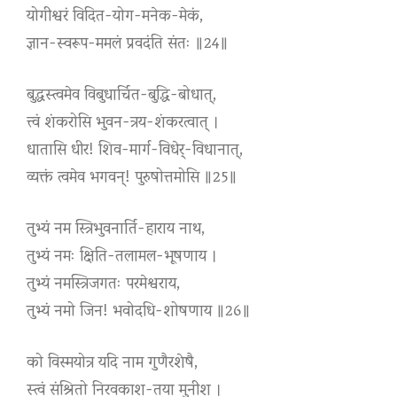
योगीश्वरं विदित-योग-मनेक-मेकं,
ज्ञान-स्वरूप-ममलं प्रवदंति संतः ॥24॥
बुद्धस्त्वमेव विबुधार्चित-बुद्धि-बोधात्,
त्त्वं शंकरोसि भुवन-त्रय-शंकरत्वात् ।
धातासि धीर! शिव-मार्ग-विधेर्-विधानात्,
व्यक्तं त्वमेव भगवन्! पुरुषोत्तमोसि ॥25॥
तुभ्यं नम स्त्रिभुवनार्ति-हाराय नाथ,
तुभ्यं नमः क्षिति-तलामल-भूषणाय ।
तुभ्यं नमस्त्रिजगतः परमेश्वराय,
तुभ्यं नमो जिन! भवोदधि-शोषणाय ॥26॥
को विस्मयोत्र यदि नाम गुणैरशेषै,
स्त्वं संश्रितो निरवकाश-तया मुनीश ।