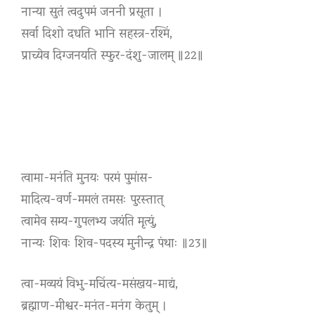
नान्या सुतं त्वदुपमं जननी प्रसूता ।
सर्वा दिशो दधति भानि सहस्त्र-रश्मिं,
प्राच्येव दिग्जनयति स्फुर-दंशु-जालम् ॥22॥
त्वामा-मनंति मुनयः परमं पुमांस-
मादित्य-वर्ण-ममलं तमसः पुरस्तात्
त्वामेव सम्य-गुपलभ्य जयंति मृत्युं,
नान्यः शिवः शिव-पदस्य मुनीन्द्र पंथाः ॥23॥
त्वा-मव्ययं विभु-मचिंत्य-मसंखय-माद्यं,
ब्रह्माण-मीश्वर-मनंत-मनंग केतुम् ।