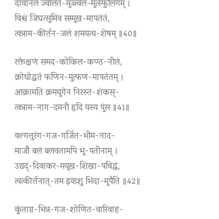
दावानलं ज्वलित-मुज्ज्वल-मुत्स्फुलिंगम् ।
विश्वं जिघत्सुमिव सम्मुख-मापतंतं,
त्वन्नाम-कीर्तन-जलं शमयत्य-शेषम् ॥40॥
रक्तेक्षणं समद-कोकिल-कण्ठ-नीलं,
क्रोधोद्धतं फणिन-मुत्फण-मापतंतम् ।
आक्रामति क्रमयुगेन निरस्त-शंकस्-
त्वन्नाम-नाग-दमनी हृदि यस्य पुंस ॥41॥
वल्गत्तुरंग-गज-गर्जित-भीम-नाद-
माजौ बलं बलवतामपि भू-पतीनाम् ।
उद्यद्-दिवाकर-मयूख-शिखा-पविद्धं,
त्वत्कीर्त्तनात्-तम इवाशु भिदा-मुपैति ॥42॥
कुंताग्र-भिन्न-गज-शोणित-वारिवाह-