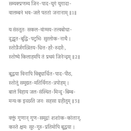
सम्यक्प्रणम्य जिन-पाद-युगं युगादा-
वालम्बनं भव-जले पततां जनानाम् ॥1॥
यःसंस्तुतः सकल-वांग्मय-तत्त्वबोधा-
दुद्भूत-बुद्धि-पटुभिः सुरलोक-नाथै ।
स्तोत्रैर्जगत्त्रितय-चित्त-हरै-रुदारैः,
स्तोष्ये किलाहमपि तं प्रथमं जिनेन्द्रम् ॥2॥
बुद्धया विनापि विबुधार्चित-पाद-पीठ,
स्तोतुं समुद्यत-मतिर्विगत-त्रपोहम् ।
बालं विहाय जल-संस्थित-मिन्दु-बिम्ब-
मन्यःक इच्छति जनः सहसा ग्रहीतुम् ॥3॥
वक्तुं गुणान् गुण-समुद्र! शशांक-कांतान्,
कस्ते क्षमः सुर-गुरु-प्रतिमोपि बुद्धया ।